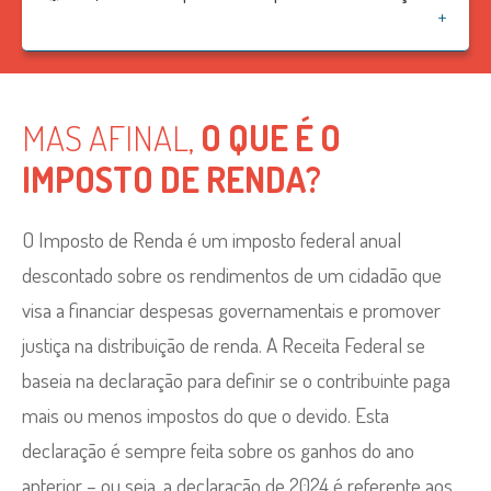
exclusivamente na fonte acima de R$ 200 mil;
informações sobre os documentos.
Obteve receita bruta anual decorrente de atividade rural
A declaração ficará pronta no máximo em 24 horas.
em valor acima de R$ 153.199,50;
MAS AFINAL,
O QUE É O
Pretenda compensar prejuízos da atividade rural deste
IMPOSTO DE RENDA?
ou de anos anteriores com as receitas deste ou de anos
futuros;
O Imposto de Renda é um imposto federal anual
Teve a posse ou a propriedade, até 31 de dezembro de
descontado sobre os rendimentos de um cidadão que
2023, de bens ou direitos, inclusive terra nua, acima de
visa a financiar despesas governamentais e promover
R$ 800 mil;
justiça na distribuição de renda. A Receita Federal se
baseia na declaração para definir se o contribuinte paga
Realizou operações em bolsa de valores, de
mais ou menos impostos do que o devido. Esta
mercadorias, de futuros e assemelhadas;
declaração é sempre feita sobre os ganhos do ano
Obteve ganho de capital na alienação de bens ou direitos,
anterior – ou seja, a declaração de 2024 é referente aos