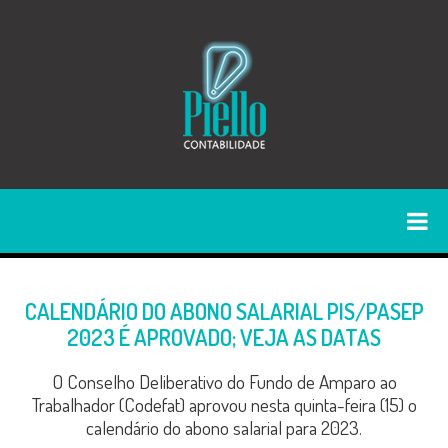
CALENDÁRIO DO ABONO SALARIAL PIS/PASEP
2023 É APROVADO; VEJA AS DATAS
O Conselho Deliberativo do Fundo de Amparo ao
Trabalhador (Codefat) aprovou nesta quinta-feira (15) o
calendário do abono salarial para 2023.