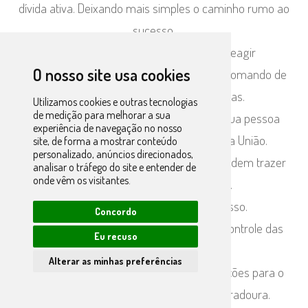
dívida ativa. Deixando mais simples o caminho rumo ao
sucesso.
Conhecimento é fundamental para reagir
O nosso site usa cookies
adequadamente a todas as situações no comando de
uma empresa, inclusive as delicadas.
Utilizamos cookies e outras tecnologias
de medição para melhorar a sua
É exatamente esse o cenário quando a sua pessoa
experiência de navegação no nosso
jurídica acaba inscrita na Dívida Ativa da União.
site, de forma a mostrar conteúdo
personalizado, anúncios direcionados,
As consequências não são nada boas e podem trazer
analisar o tráfego do site e entender de
onde vêm os visitantes.
sérios prejuízos ao seu negócio.
Mas você não precisa passar por isso.
Concordo
Fuja de qualquer dívida ao se dedicar ao controle das
Eu recuso
finanças da empresa.
Alterar as minhas preferências
A gestão eficaz e a organização são soluções para o
futuro de sucesso de uma empresa duradoura.