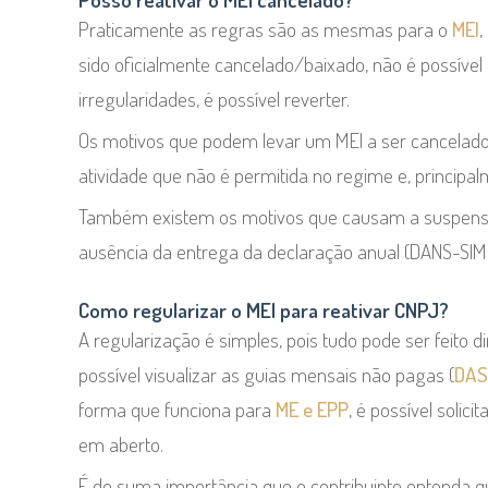
Praticamente as regras são as mesmas para o
MEI
,
sido oficialmente cancelado/baixado, não é possível
irregularidades, é possível reverter.
Os motivos que podem levar um MEI a ser cancelado 
atividade que não é permitida no regime e, principa
Também existem os motivos que causam a suspens
ausência da entrega da declaração anual (DANS-SIME
Como regularizar o MEI para reativar CNPJ?
A regularização é simples, pois tudo pode ser feito 
possível visualizar as guias mensais não pagas (
DAS
forma que funciona para
ME e EPP
, é possível solicit
em aberto.
É de suma importância que o contribuinte entenda que