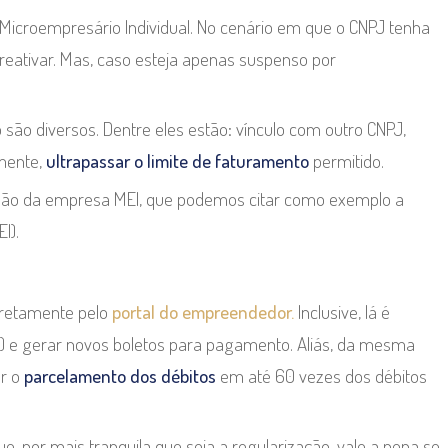
 Microempresário Individual. No cenário em que o CNPJ tenha
 reativar. Mas, caso esteja apenas suspenso por
são diversos. Dentre eles estão: vínculo com outro CNPJ,
lmente,
ultrapassar o limite de faturamento
permitido.
ão da empresa MEI, que podemos citar como exemplo a
I).
diretamente pelo
portal do empreendedor.
Inclusive, lá é
) e gerar novos boletos para pagamento. Aliás, da mesma
ar o
parcelamento dos débitos
em até 60 vezes dos débitos
, por mais tranquila que seja a regularização, vale a pena se