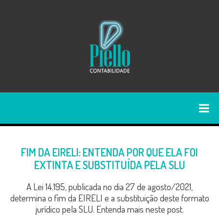
FIM DA EIRELI: ENTENDA POR QUE ELA FOI
EXTINTA E SUBSTITUÍDA PELA SLU
A Lei 14.195, publicada no dia 27 de agosto/2021,
determina o fim da EIRELI e a substituição deste formato
jurídico pela SLU. Entenda mais neste post.